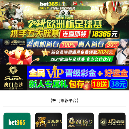
网络繁忙，请关闭后再尝试刷新。
6
秒后自动回到首页
可能的原因：
网络繁忙或者本地网络不佳
你点击的某个链接已过期
返回上一级页面>
回到网站首页>