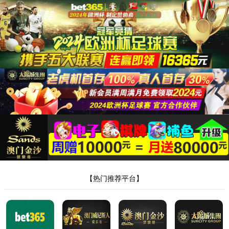
网络繁忙，请关闭后再尝试刷新。
6
秒后自动回到首页
可能的原因：
网络繁忙或者本地网络不佳
你点击的某个链接已过期
返回上一级页面>
回到网站首页>